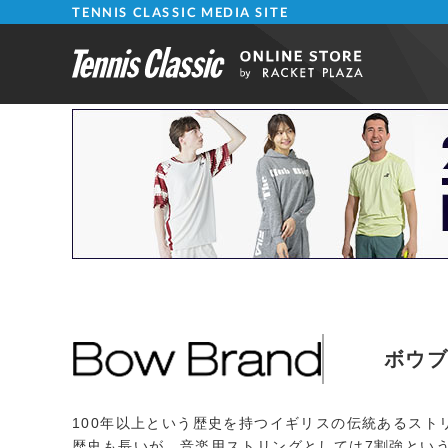
TENNIS CLASSIC MEDIA SITE
ボウ
100年以上という歴史を持つイギリスの伝統あるス
歴史も長いが、音楽用ストリングとしては7割強とい