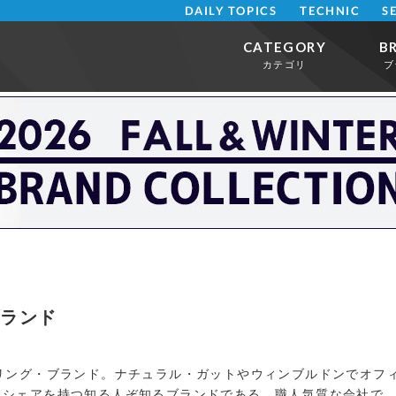
DAILY TOPICS
TECHNIC
S
CATEGORY
B
カテゴリ
ブ
ブランド
トリング・ブランド。ナチュラル・ガットやウィンブルドンでオフ
うシェアを持つ知る人ぞ知るブランドである。職人気質な会社で