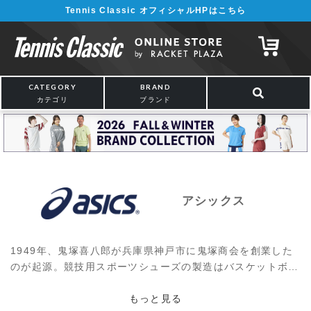
Tennis Classic オフィシャルHPはこちら
CATEGORY
BRAND
カテゴリ
ブランド
アシックス
1949年、鬼塚喜八郎が兵庫県神戸市に鬼塚商会を創業した
のが起源。競技用スポーツシューズの製造はバスケットボー
ルシューズからスタート。その後「ナイロンレスリングシュ
ーズ」、マラソンシューズ「マジックランナー」などさまざ
もっと見る