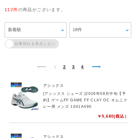
まな競技の製品を発売してきました。1977年、3社が合併し
て現在のアシックスが誕生。競技用シューズやウェア、スニ
112件
の商品がございます。
ーカーなど幅広く製品を展開しており、ライフスタイルブラ
ンドとして愛されています。
使用選手：ノバク・ジョコビッチ(セルビア)、イガ・シフォ
ンテク(ポーランド)、アレックス・デミノー(オーストラリ
ア)、ダビド・ゴファン(ベルギー)、ガエル・モンフィス(フ
ランス)、綿貫陽介(日清食品)、望月慎太郎(IMG Academy)
1
2
3
4
アシックス
[アシックス シューズ ]2026年08月中旬【予
約】ゲームFF GAME FF CLAY OC オムニク
レー用 メンズ 1041A490
￥
9,680
(税込）
アシックス