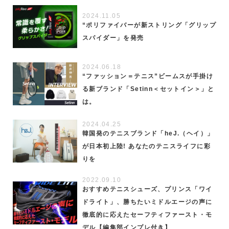
2024.11.05
“ポリファイバーが新ストリング「グリップ
スパイダー」を発売
2024.06.18
“ファッション＝テニス”ビームスが手掛け
る新ブランド「Setinn＜セットイン＞」と
は。
2024.04.25
韓国発のテニスブランド「heJ.（ヘイ）」
が日本初上陸! あなたのテニスライフに彩
りを
2022.09.10
おすすめテニスシューズ、プリンス「ワイ
ドライト」、勝ちたいミドルエージの声に
徹底的に応えたセーフティファースト・モ
デル【編集部インプレ付き】