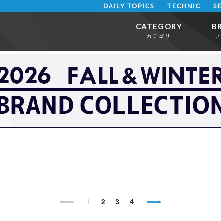
DAILY TOPICS
TECHNIC
S
CATEGORY
B
カテゴリ
ブ
1
2
3
4