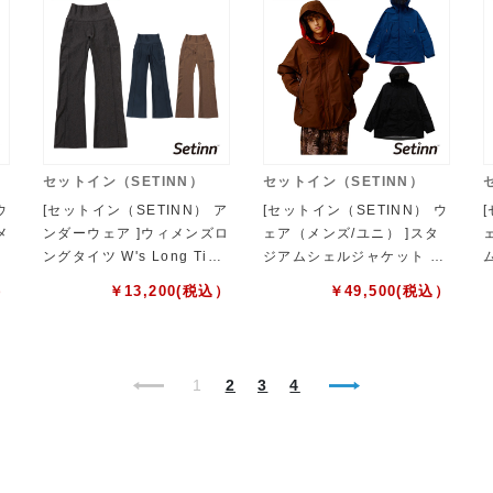
セットイン（SETINN）
セットイン（SETINN）
ウ
[セットイン（SETINN） ア
[セットイン（SETINN） ウ
メ
ンダーウェア ]ウィメンズロ
ェア（メンズ/ユニ） ]スタ
ングタイツ W's Long Tigh
ジアムシェルジャケット St
ィ
ts レディース 26S-010
adium Shell Jacket ユニ
）
￥
13,200
(税込）
￥
49,500
(税込）
セックス 26S-016
1
2
3
4