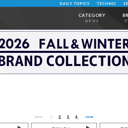
DAILY TOPICS
TECHNIC
S
CATEGORY
B
カテゴリ
ブ
1
2
3
4