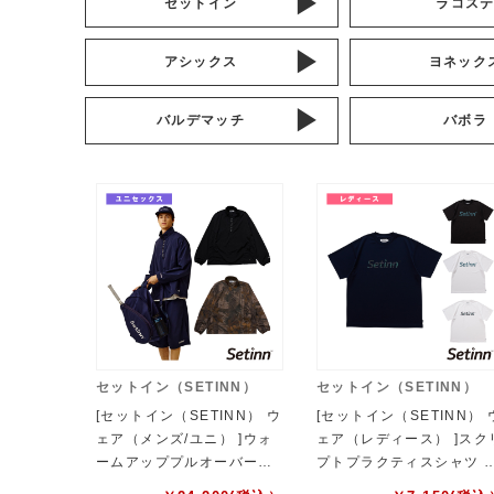
セットイン
ラコス
アシックス
ヨネック
バルデマッチ
バボラ
セットイン（SETINN）
セットイン（SETINN）
[セットイン（SETINN） ウ
[セットイン（SETINN） 
ェア（メンズ/ユニ） ]ウォ
ェア（レディース） ]スク
ームアッププルオーバージ
プトプラクティスシャツ S
ャケット Warm Up Pullov
ript Practice Shirt レデ