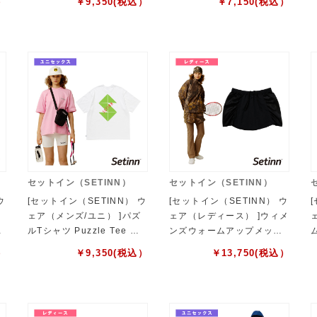
）
￥
9,350
(税込）
￥
7,150
(税込）
セックス 26S-005
セットイン（SETINN）
セットイン（SETINN）
ウ
[セットイン（SETINN） ウ
[セットイン（SETINN） ウ
ェア（メンズ/ユニ） ]パズ
ェア（レディース） ]ウィメ
e
ルTシャツ Puzzle Tee ユ
ンズウォームアップメッシ
-
ニセックス 26S-020
ュスコート W's Warm Up
）
￥
9,350
(税込）
￥
13,750
(税込）
Mesh Skort レディース 26
S-011