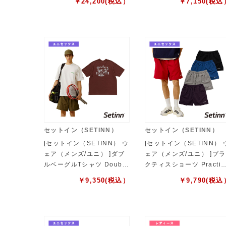
￥
24,200
(税込）
￥
7,150
(税込
er Jacket ユニセックス 26
ース 26S-005
S-013
セットイン（SETINN）
セットイン（SETINN）
[セットイン（SETINN） ウ
[セットイン（SETINN） 
ェア（メンズ/ユニ） ]ダブ
ェア（メンズ/ユニ） ]プラ
ルベーグルTシャツ Double
クティスショーツ Practic
Bagel Tee ユニセックス 2
Shorts ユニセックス 26S
￥
9,350
(税込）
￥
9,790
(税込
6S-019
015