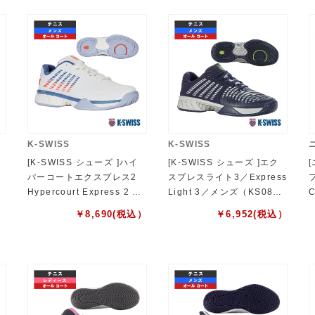
K-SWISS
K-SWISS
[K-SWISS シューズ ]ハイ
[K-SWISS シューズ ]エク
パーコートエクスプレス2
スプレスライト3／Express
レ
Hypercourt Express 2 メ
Light 3／メンズ（KS0856
C
P
ンズ KS06613139WB
2490NL）
）
￥
8,690
(税込）
￥
6,952
(税込）