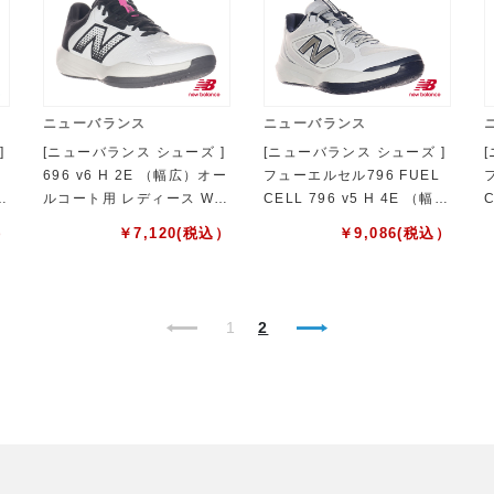
ニューバランス
ニューバランス
]
[ニューバランス シューズ ]
[ニューバランス シューズ ]
696 v6 H 2E （幅広）オー
フューエルセル796 FUEL
6
ルコート用 レディース W6
CELL 796 v5 H 4E （幅
C
962582E
広） オールコート用 メンズ
）
￥
7,120
(税込）
￥
9,086
(税込）
M7964RA4E
M
1
2