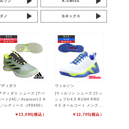
ルソン
K-SWISS
ズノ
ヨネックス
アディダス
ウィルソン
[アディダス シューズ ]アバ
[ウィルソン シューズ ]ラッ
ート2AC／Avacourt 2 A
シュプロ4.5 RUSH PRO
C／レディース（IF0400）
4.5 オールコート メンズ W
RS336680
￥
13,090
(税込）
￥
12,705
(税込）