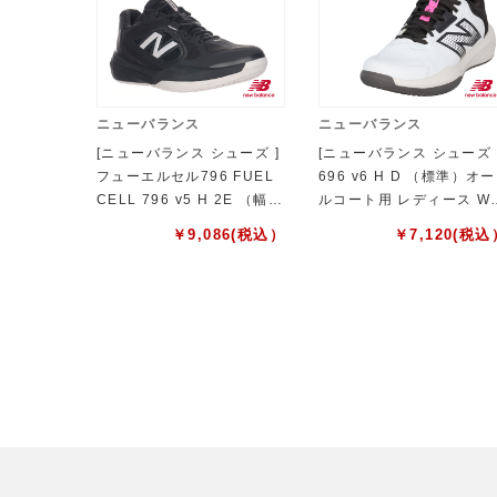
ニューバランス
ニューバランス
[ニューバランス シューズ ]
[ニューバランス シューズ 
フューエルセル796 FUEL
696 v6 H D （標準）オー
CELL 796 v5 H 2E （幅
ルコート用 レディース W
広） オールコート用 レディ
96258D
￥
9,086
(税込）
￥
7,120
(税込
ース W7961GF2E