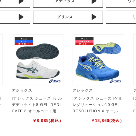
ス
アディダス
ウィ
プリンス
ミ
アシックス
アシックス
パ
[アシックス シューズ ]ゲル
[アシックス シューズ ]ゲル
セ
デディケイト8 GEL-DEDI
レゾリューション10 GEL-
コ
CATE 8 オールコート用 メ
RESOLUTION X オールコ
ンズ 1041A408
ート用 レディース 1042A2
）
￥
8,085
(税込）
￥
13,860
(税込）
79