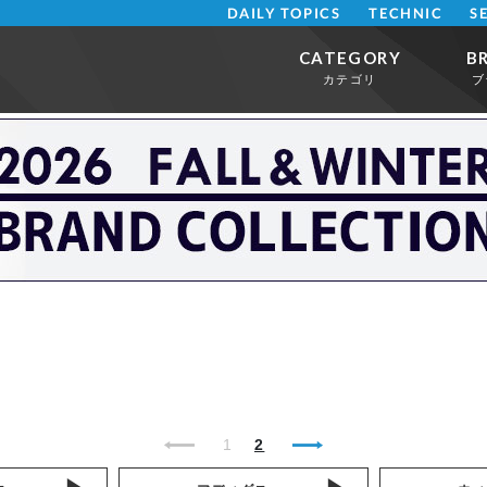
DAILY TOPICS
TECHNIC
S
CATEGORY
B
カテゴリ
ブ
1
2