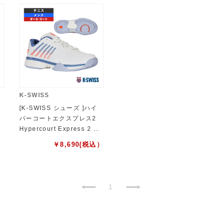
K-SWISS
[K-SWISS シューズ ]ハイ
パーコートエクスプレス2
レ
Hypercourt Express 2 メ
P
ンズ KS06613139WB
）
￥
8,690
(税込）
1