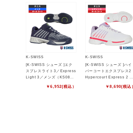
K-SWISS
K-SWISS
[K-SWISS シューズ ]エク
[K-SWISS シューズ ]ハイ
スプレスライト3／Express
パーコートエクスプレス2
Light 3／メンズ（KS0856
Hypercourt Express 2 
2490NL）
ディース KS96613182W
￥
6,952
(税込）
￥
8,690
(税込