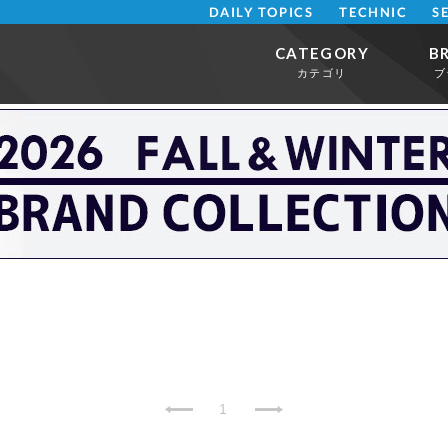
DAILY TOPICS
TECHNIC
S
CATEGORY
B
カテゴリ
ブ
1