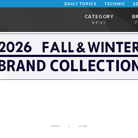
DAILY TOPICS
TECHNIC
S
CATEGORY
B
カテゴリ
ブ
1