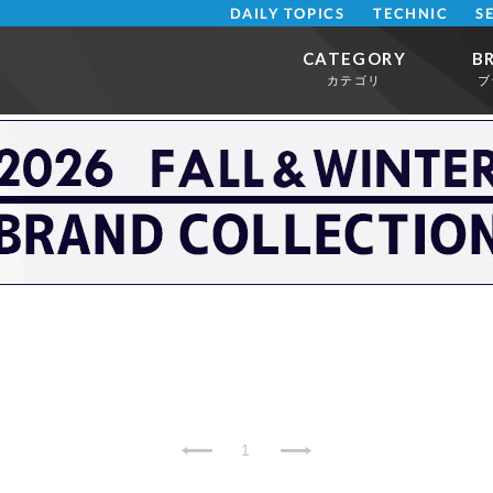
DAILY TOPICS
TECHNIC
S
CATEGORY
B
カテゴリ
ブ
1