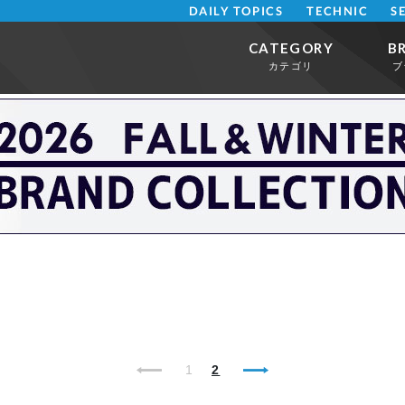
DAILY TOPICS
TECHNIC
S
CATEGORY
B
カテゴリ
ブ
1
2