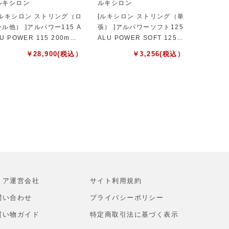
ルキシロン
ルキシロン
[ルキシロン ストリング（ロ
[ルキシロン ストリング（単
ール他） ]アルパワー115 A
張） ]アルパワーソフト125
U POWER 115 200mロ
ALU POWER SOFT 125
ール WR8302101115
WRZ990101
￥
28,900
(税込）
￥
3,256
(税込）
トア運営会社
サイト利⽤規約
問い合わせ
プライバシーポリシー
買い物ガイド
特定商取引法に基づく表示