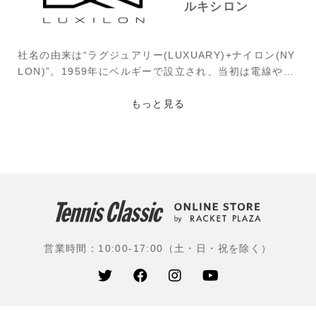
ルキシロン
社名の由来は“ラグジュアリー(LUXUARY)+ナイロン(NY
LON)”。1959年にベルギーで設立され、当初は電線やワ
イヤーを作っていた。その後、83年には医療用縫糸に進
出し、翌84年からテニス用ポリストリングにも進出。ポ
もっと見る
リエステルと異素材を組み合わせる技術にかけては他を
凌駕するものがある。代表ポリは、「アルパワー」「4
G」「エレメント」「スマート」。87年、全仏オープン
でグスタボ・クエルテン(ブラジル)優勝を契機に、ツア
ーに一気に広まり、男子ではトップ100のうち6割、女子
は5割が使用している(2021年6月のデータ)。
使用選手：錦織圭(ユニクロ)、ロジャー・フェデラー(ス
営業時間：10:00-17:00（土・日・祝を除く）
イス)、ガエル・モンフィス(フランス)、グリゴール・デ
ィミトロフ(ブルガリア)、ダビド・ゴファン(ベルギー)、
セリーナ・ウイリアイムズ(アメリカ)、シモーナ・ハレ
プ(ルーマニア)、エリーナ・スビトリーナ(モンフィス／
ウクライナ)ほか多数