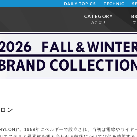
DAILY TOPICS
TECHNIC
S
CATEGORY
B
カテゴリ
ブ
シロン
ン(NYLON)”。1959年にベルギーで設立され、当初は電線やワ
ポリエステルと異素材を組み合わせる技術にかけては他を凌駕する