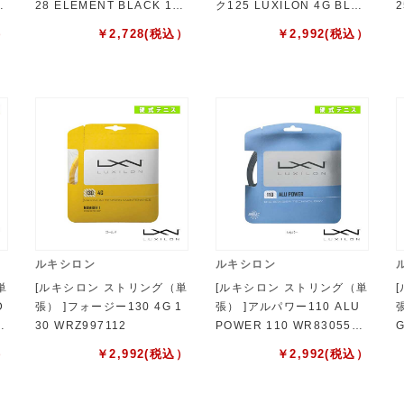
G
28 ELEMENT BLACK 128
ク125 LUXILON 4G BLAC
2
WRZ990410
K 125 WR8308201125
2
）
￥
2,728
(税込）
￥
2,992
(税込）
ルキシロン
ルキシロン
単
[ルキシロン ストリング（単
[ルキシロン ストリング（単
D
張） ]フォージー130 4G 1
張） ]アルパワー110 ALU
3
30 WRZ997112
POWER 110 WR8305501
G
110
1
）
￥
2,992
(税込）
￥
2,992
(税込）