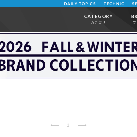
DAILY TOPICS
TECHNIC
S
CATEGORY
B
カテゴリ
ブ
1