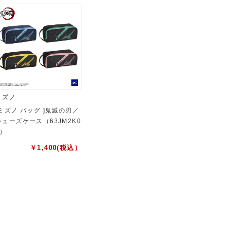
ミズノ
[ミズノ バッグ ]鬼滅の刃／
シューズケース（63JM2K0
2）
￥
1,400
(税込）