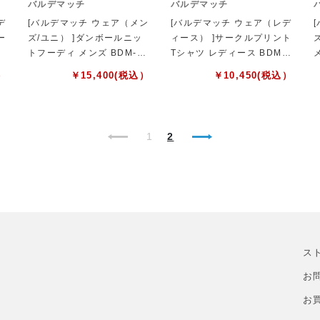
バルデマッチ
バルデマッチ
デ
[バルデマッチ ウェア（メン
[バルデマッチ ウェア（レデ
ー
ズ/ユニ） ]ダンボールニッ
ィース） ]サークルプリント
-
トフーディ メンズ BDM-F1
Tシャツ レディース BDM-F
101
1210
）
￥
15,400
(税込）
￥
10,450
(税込）
1
2
ス
お
お