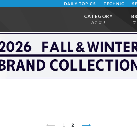
DAILY TOPICS
TECHNIC
S
CATEGORY
B
カテゴリ
ブ
1
2