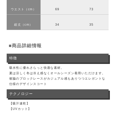
ウエスト（cm）
69
73
総丈（cm）
34
35
■商品詳細情報
特徴
吸水性に優れさらっと快適な素材。
夏は涼しく冬は冷え感なくオールシーズン着用いただけます。
裾脇のブロックレースがカジュアル感もありつつエレガントな
仕様のデザインスコート
テクノロジー
【吸汗速乾】
【UVカット】