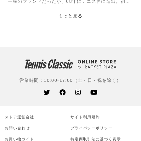
ー板のブランドだったが、68年にテニス界に進出。初の
金属製ラケットを開発する。HEADの代名詞と言えるプ
レステージは1987年に誕生。多くの偉大なプロに愛され
もっと見る
たほか、アガシとの契約で作られたラジカル、ジョコビ
ッチらが使うスピード、エクストリーム、グラビティ、
ブーンなど人気シリーズを次々と繰り出している。
使用選手：ノバク・ジョコビッチ(セルビア)、アンデ
ィ・マレー(イギリス)、アレクサンダー・ズベレフ(ドイ
ツ)、マッテオ・ベレッティーニ(イタリア)、アンドレ
イ・ルブレフ(ロシア)、マリン・チリッチ(クロアチア)、
営業時間：10:00-17:00（土・日・祝を除く）
ヤニック・シナー(イタリア)、ディエゴ・シュワルツマ
ン(アルゼンチン)、バルボラ・クレチコワ(チェコ)、コ
コ・ガウフ(アメリカ)ほか
ストア運営会社
サイト利⽤規約
お問い合わせ
プライバシーポリシー
お買い物ガイド
特定商取引法に基づく表示