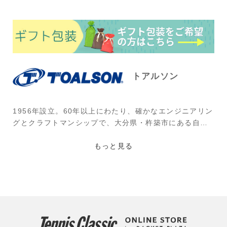
トアルソン
1956年設立。60年以上にわたり、確かなエンジニアリン
グとクラフトマンシップで、大分県・杵築市にある自社
工場で生産する国産ストリング(ガット)を中心とした製
品を提供し続けるブランド。創立60年を迎え、新たに掲
もっと見る
げられたテーマ“the spirit lives on. (そのスピリット
は、生き続ける。)”には、その精神を紡ぎ、より広く行
き渡らせ、このフィロソフィーが連綿と続くようにとい
う願いが込められている。
使用選手：大谷桃子(かんぽ生命)ほか