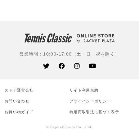
リングを生み出し、『VSガット』が誕生。1954年には
ナイロン・ストリング(モノフィラメント)を開発。1994
年よりラケットを、2003年よりテニスシューズを発売。
バボラの革新的な技術は、競技レベルを問わずあらゆる
プレーヤーから支持されている。
使用選手：ラファエル・ナダル(スペイン)、カルロス・
営業時間：10:00-17:00（土・日・祝を除く）
アルカラス(スペイン)、フィリックス・オジェ・アリア
シム(カナダ)、ホルガー・ルーネ(デンマーク)、キャメロ
ン・ノリー(イギリス)、ドミニク・ティエム(オーストリ
ア)、カロリーナ・プリシコワ(チェコ)、レイラ・フェル
ナンデス(カナダ)、ガルビネ・ムグルザ(スペイン)、ダニ
ストア運営会社
エル太郎(エイブル)、綿貫陽介(フリー)、今井慎太郎(イ
サイト利⽤規約
カイ)、杉田祐一(三菱電機)、片山翔(伊予銀行)ほか
お問い合わせ
プライバシーポリシー
お買い物ガイド
特定商取引法に基づく表示
© CapitalSports Co., Ltd.