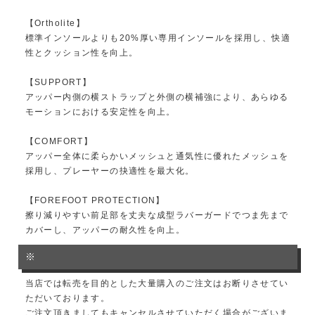
【Ortholite】
標準インソールよりも20%厚い専用インソールを採用し、快適
性とクッション性を向上。
【SUPPORT】
アッパー内側の横ストラップと外側の横補強により、あらゆる
モーションにおける安定性を向上。
【COMFORT】
アッパー全体に柔らかいメッシュと通気性に優れたメッシュを
採用し、プレーヤーの抉適性を最大化。
【FOREFOOT PROTECTION】
擦り減りやすい前足部を丈夫な成型ラバーガードでつま先まで
カバーし、アッパーの耐久性を向上。
※
当店では転売を目的とした大量購入のご注文はお断りさせてい
ただいております。
ご注文頂きましてもキャンセルさせていただく場合がございま