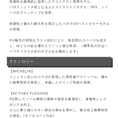
快適性を徹底的に追求したワイドラスト採用モデル。
バボラシューズ初となるエクストラワイドモデル「SFX」シリ
ーズのラインナップが充実。
快適性と優れた耐久性を両立したバボラUSベストセラーモデル
が登場。
6％幅広の特別なラスト設計により、前足部のスペースを拡大
し、ゆとりのある優れたフィット感を実現。（標準足の方はハ
ーフサイズ小さめのモデルをお蕪めします）
テクノロジー
【MICHELIN】
ミシュラン社とのコラボが実現した高性能アウトソール。優れ
た耐摩耗性を実現し、卓越したグリップ性能を発揮。
【ACTIVEX FLEXION】
9分割したソール構造の素材や形状を最適化し、俊敏性とレス
ポンスを向上。
さらに擦り減りやすい部分の厚みを増やし、耐久性と耐摩耗性
も強化。(オールコートのみ)