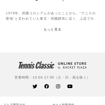
1979年、田園コロシアムがあったことから、“テニスの
聖地”と言われていた東京・田園調布に近く、上品で大人
な街として栄える“自由が丘”で斬新な都市型テニスブラ
ンドとして誕生。そのコンセプトは現在まで変わること
もっと見る
なく、上質でハイセンスなテニスルックを提案し続けて
いるブランドである。中でもチェック柄やトリコロール
カラーを用いたデザインが同ブランドの特徴で、ジュニ
アから大人まで幅広く人気がある。
使用選手：石井さやか(HSS)
営業時間：10:00-17:00（土・日・祝を除く）
ストア運営会社
サイト利⽤規約