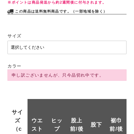
※ポイントは商品発送から約2週間後に付与されます。
この商品は送料無料商品です。（一部地域を除く）
サイズ
カラー
申し訳ございませんが、只今品切れ中です。
サイ
ズ
ウエ
ヒッ
股上
裾巾
股下
（c
スト
プ
前/後
前/後