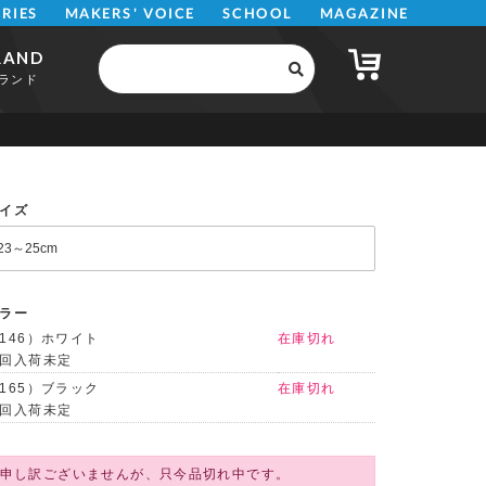
MAKERS' VOICE
MAGAZINE
SCHOOL
ERIES
RAND
ランド
イズ
ラー
146）ホワイト
在庫切れ
回入荷未定
165）ブラック
在庫切れ
回入荷未定
申し訳ございませんが、只今品切れ中です。