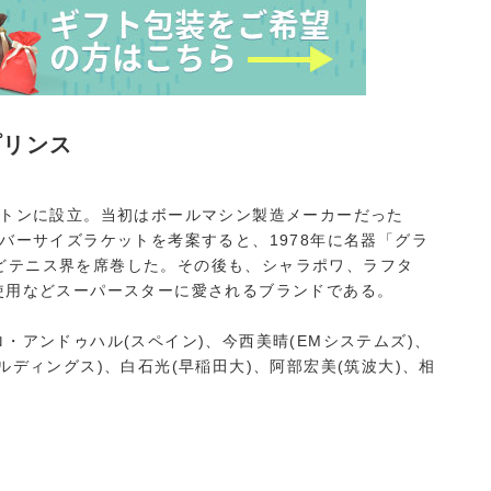
プリンス
ストンに設立。当初はボールマシン製造メーカーだった
ーバーサイズラケットを考案すると、1978年に名器「グラ
どテニス界を席巻した。その後も、シャラポワ、ラフタ
使用などスーパースターに愛されるブランドである。
・アンドゥハル(スペイン)、今西美晴(EMシステムズ)、
ルディングス)、白石光(早稲田大)、阿部宏美(筑波大)、相