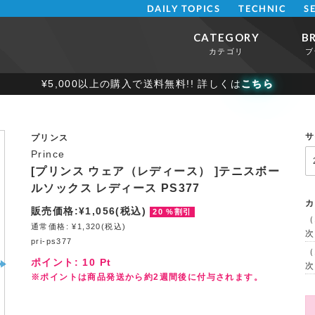
DAILY TOPICS
TECHNIC
S
CATEGORY
B
カテゴリ
ブ
¥5,000以上の購入で送料無料!! 詳しくは
こちら
サ
プリンス
Prince
[プリンス ウェア（レディース） ]テニスボー
ルソックス レディース PS377
カ
販売価格:¥1,056(税込)
20 %割引
（
通常価格: ¥1,320(税込)
次
pri-ps377
（
ポイント:
10
Pt
次
※ポイントは商品発送から約2週間後に付与されます。