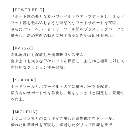
【POWER BELT】
サポート性の要となるパワーベルトをアップデートし、ミッド
フット部を包み込むような理想的なフットサポートを実現。
さらにパワーベルトとミッドソール間をプラスチックパーツで
補強し、斜め方向の動きに対する安定性や反応性を向上。
【KPRS-X】
着地角度にも配慮した衝撃吸収システム。
従来よりも大きなEVAパッドを採用し、あらゆる衝撃に対して
理想的なクッション性を発揮。
【S-BLOCK】
ミッドソールとパワーベルトの間に補強パーツを配置。
横方向のサポート性を強化し、足をしっかりと固定し、安定性
を向上。
【MICHELIN】
ミシュラン社とのコラボが実現した高性能アウトソール。
優れた耐摩耗性を実現し、卓越したグリップ性能を発揮。