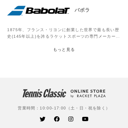
バボラ
1875年、フランス・リヨンに創業した世界で最も長い歴
史(145年以上)を誇るラケットスポーツの専門メーカー。
創業者ピエール・バボラ氏が世界初のテニス用フレーム
に張るストリング(羊の腸で作られたナチュラル・ガッ
もっと見る
ト)を作ったのが始まり。その後、牛の腸を使用したスト
リングを生み出し、『VSガット』が誕生。1954年には
ナイロン・ストリング(モノフィラメント)を開発。1994
年よりラケットを、2003年よりテニスシューズを発売。
バボラの革新的な技術は、競技レベルを問わずあらゆる
プレーヤーから支持されている。
使用選手：ラファエル・ナダル(スペイン)、カルロス・
営業時間：10:00-17:00（土・日・祝を除く）
アルカラス(スペイン)、フィリックス・オジェ・アリア
シム(カナダ)、ホルガー・ルーネ(デンマーク)、キャメロ
ン・ノリー(イギリス)、ドミニク・ティエム(オーストリ