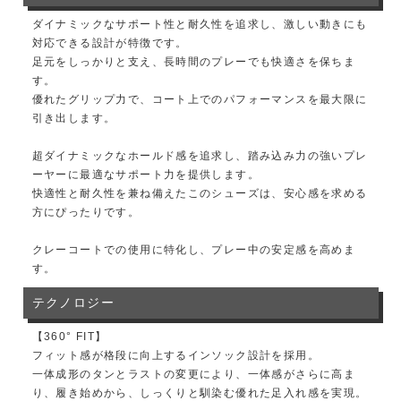
ダイナミックなサポート性と耐久性を追求し、激しい動きにも
対応できる設計が特徴です。
足元をしっかりと支え、長時間のプレーでも快適さを保ちま
す。
優れたグリップ力で、コート上でのパフォーマンスを最大限に
引き出します。
超ダイナミックなホールド感を追求し、踏み込み力の強いプレ
ーヤーに最適なサポート力を提供します。
快適性と耐久性を兼ね備えたこのシューズは、安心感を求める
方にぴったりです。
クレーコートでの使用に特化し、プレー中の安定感を高めま
す。
テクノロジー
【360° FIT】
フィット感が格段に向上するインソック設計を採用。
一体成形のタンとラストの変更により、一体感がさらに高ま
り、履き始めから、しっくりと馴染む優れた足入れ感を実現。