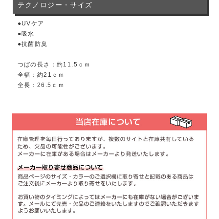
テクノロジー・サイズ
●UVケア
●吸水
●抗菌防臭
つばの長さ：約11.5ｃｍ
全幅：約21ｃｍ
全長：26.5ｃｍ