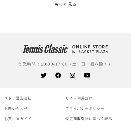
を考案すると、1978年に名器「グラファイト」を開発。
もっと見る
チャン、アガシらが使うなどテニス界を席巻した。その
後も、シャラポワ、ラフター、シフォンテク(現在はテク
ニファイバー)が使用などスーパースターに愛されるブラ
ンドである。
使用選手：ジョン・イズナー(アメリカ)、パブロ・アン
ドゥハル(スペイン)、今西美晴(EMシステムズ)、上杉海
斗(江崎グリコ)、松田美咲(橋本総業ホールディングス)、
営業時間：10:00-17:00（土・日・祝を除く）
白石光(早稲田大)、阿部宏美(筑波大)、相川真侑花(テニ
スユナイテッド)ほか
ストア運営会社
サイト利⽤規約
お問い合わせ
プライバシーポリシー
お買い物ガイド
特定商取引法に基づく表示