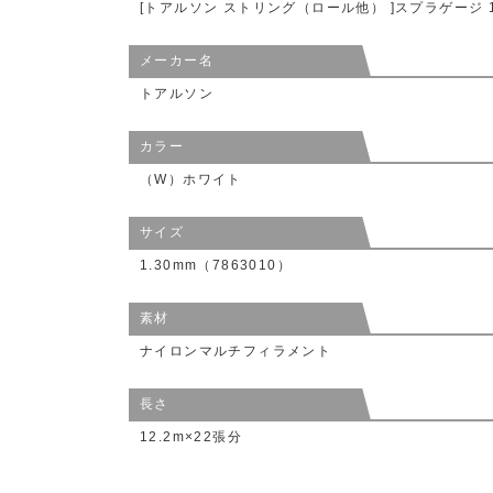
[トアルソン ストリング（ロール他） ]スプラゲージ 130
メーカー名
トアルソン
カラー
（W）ホワイト
サイズ
1.30mm（7863010）
素材
ナイロンマルチフィラメント
長さ
12.2m×22張分