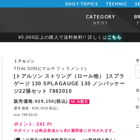
DAILY TOPICS
TECHNIC
S
CATEGORY
B
カテゴリ
ブ
¥5,000以上の購入で送料無料!! 詳しくは
こちら
サ
トアルソン
TOALSON|(マルチフィラメント)
[トアルソン ストリング（ロール他） ]スプラ
ゲージ 130 SPLAGAUGE 130 ノンパッケー
カ
ジ22張セット 7863010
（
販売価格:¥29,150(税込)
50 %割引
取
通常価格: ¥58,300(税込)
toa-7863010
ポイント:
291
Pt
こ
※ポイントは商品発送から約2週間後に付与されます。