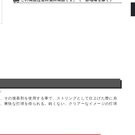
この商品は送料無料商品です。（一部地域を除く）
グ
し、その接着剤を使用する事で、ストリングとして仕上げた際に糸
せ、爽快な打球を得られる。鈍くない、クリアーなイメージの打球