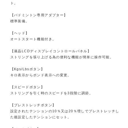
ト。
【バドミントン専用アダプター】
標準装備。
【ヘッド】
オートスタート機能付き。
【液晶LCDディスプレイコントロールパネル】
ストリングを張り上げる為の便利な機能が簡単に操作可能。
【Kgs/Lbsボタン】
キロ表示からポンド表示への変更。
【スピードボタン】
ストリングを引く時のスピードを3段階に調節。
【プレストレッチボタン】
設定されたテンションの10％又は20％増しでプレストレッチし
た後設定したテンションにセット。