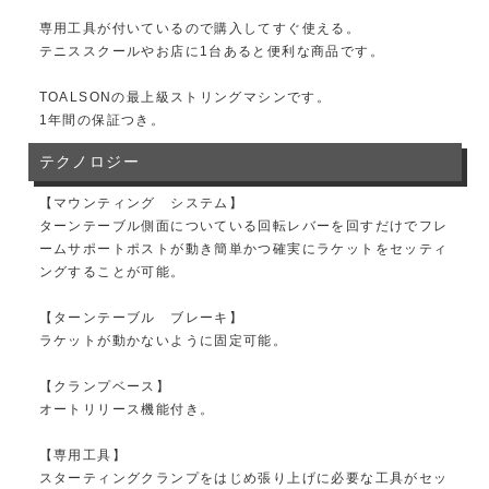
専用工具が付いているので購入してすぐ使える。
テニススクールやお店に1台あると便利な商品です。
TOALSONの最上級ストリングマシンです。
1年間の保証つき。
テクノロジー
【マウンティング システム】
ターンテーブル側面についている回転レバーを回すだけでフレ
ームサポートポストが動き簡単かつ確実にラケットをセッティ
ングすることが可能。
【ターンテーブル ブレーキ】
ラケットが動かないように固定可能。
【クランプベース】
オートリリース機能付き。
【専用工具】
スターティングクランプをはじめ張り上げに必要な工具がセッ