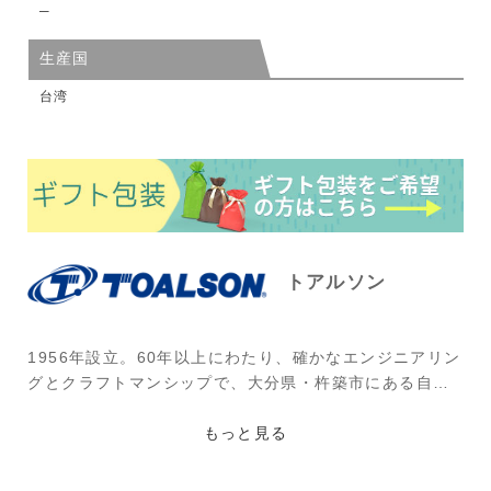
─
生産国
台湾
トアルソン
1956年設立。60年以上にわたり、確かなエンジニアリン
グとクラフトマンシップで、大分県・杵築市にある自社
工場で生産する国産ストリング(ガット)を中心とした製
品を提供し続けるブランド。創立60年を迎え、新たに掲
もっと見る
げられたテーマ“the spirit lives on. (そのスピリット
は、生き続ける。)”には、その精神を紡ぎ、より広く行