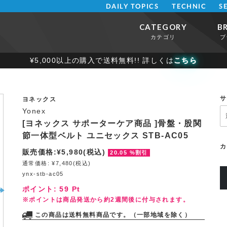
DAILY TOPICS
TECHNIC
S
CATEGORY
B
カテゴリ
ブ
¥5,000以上の購入で送料無料!! 詳しくは
こちら
サ
ヨネックス
Yonex
[ヨネックス サポーターケア商品 ]骨盤・股関
節一体型ベルト ユニセックス STB-AC05
カ
販売価格:¥5,980(税込)
20.05 %割引
通常価格: ¥7,480(税込)
ynx-stb-ac05
ポイント:
59
Pt
※ポイントは商品発送から約2週間後に付与されます。
この商品は送料無料商品です。（一部地域を除く）