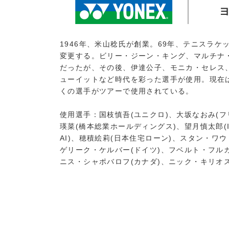
1946年、米山稔氏が創業。69年、テニスラ
変更する。ビリー・ジーン・キング、マルチナ
だったが、その後、伊達公子、モニカ・セレス
ューイットなど時代を彩った選手が使用。現在
くの選手がツアーで使用されている。
使用選手：国枝慎吾(ユニクロ)、大坂なおみ(フ
瑛菜(橋本総業ホールディングス)、望月慎太郎(IM
AI)、穂積絵莉(日本住宅ローン)、スタン・ワ
ゲリーク・ケルバー(ドイツ)、フベルト・フルカ
ニス・シャポバロフ(カナダ)、ニック・キリオス