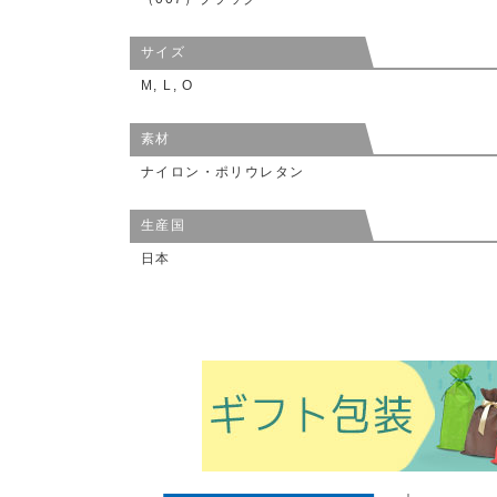
サイズ
M, L, O
素材
ナイロン・ポリウレタン
生産国
日本