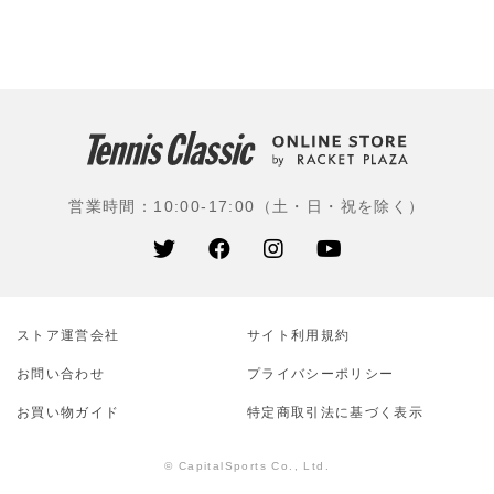
チャン、アガシらが使うなどテニス界を席巻した。その
後も、シャラポワ、ラフター、シフォンテク(現在はテク
ニファイバー)が使用などスーパースターに愛されるブラ
ンドである。
使用選手：ジョン・イズナー(アメリカ)、パブロ・アン
ドゥハル(スペイン)、今西美晴(EMシステムズ)、上杉海
斗(江崎グリコ)、松田美咲(橋本総業ホールディングス)、
営業時間：10:00-17:00（土・日・祝を除く）
白石光(早稲田大)、阿部宏美(筑波大)、相川真侑花(テニ
スユナイテッド)ほか
ストア運営会社
サイト利⽤規約
お問い合わせ
プライバシーポリシー
お買い物ガイド
特定商取引法に基づく表示
© CapitalSports Co., Ltd.