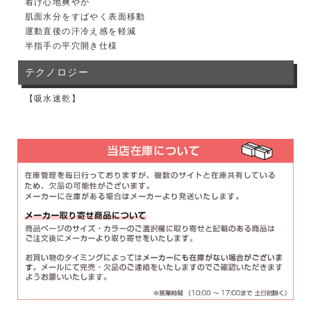
着け心地爽やか
肌面水分をすばやく表面移動
運動直後の汗冷え感を軽減
半指手の平穴開き仕様
テクノロジー
【吸水速乾】