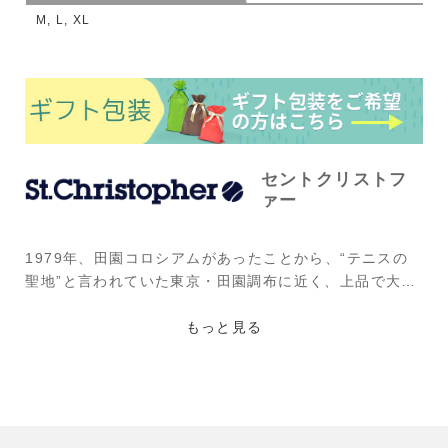
M, L, XL
セントクリストフ
ァー
1979年、田園コロシアムがあったことから、“テニスの
聖地”と言われていた東京・田園調布に近く、上品で大人
な街として栄える“自由が丘”で斬新な都市型テニスブラ
ンドとして誕生。そのコンセプトは現在まで変わること
もっと見る
なく、上質でハイセンスなテニスルックを提案し続けて
いるブランドである。中でもチェック柄やトリコロール
カラーを用いたデザインが同ブランドの特徴で、ジュニ
アから大人まで幅広く人気がある。