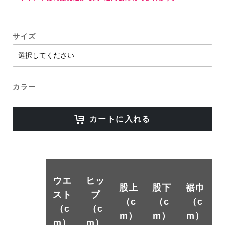
サイズ
カラー
カートに入れる
ウエ
ヒッ
股上
股下
裾巾
スト
プ
（c
（c
（c
（c
（c
m）
m）
m）
m）
m）