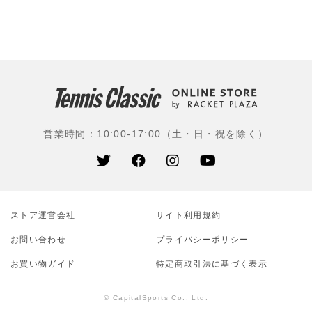
ロップフォート』の生産を、1974年にウッドラケットの
生産を開始する。1996年に「スリクソン」ブランドを展
開。2018年にダンロップと一体となり、新たな一歩を踏
み出した。革新的な技術で世界中のテニスプレーヤーか
ら愛されてきた、100年を超える歴史と伝統を持つブラ
ンド。
使用選手：ミオミール・ケマノビッチ(セルビア)、ジャ
営業時間：10:00-17:00（土・日・祝を除く）
ック・ドレイパー(イギリス)、土居美咲(ミキハウス)、上
地結衣(三井住友銀行)、アニーク・ファンクート(オラン
ダ)、菅野浩二(リクルート)ほか
ストア運営会社
サイト利⽤規約
お問い合わせ
プライバシーポリシー
お買い物ガイド
特定商取引法に基づく表示
© CapitalSports Co., Ltd.