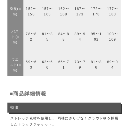
身長(c
152〜
157〜
162〜
167〜
172〜
177〜
m)
158
163
168
173
178
183
バス
78〜8
81〜8
84〜8
89〜9
95〜1
103〜
ト(c
2
5
8
4
02
109
m)
ウエ
59〜6
62〜6
65〜7
73〜7
81〜8
89〜9
スト(c
3
6
1
9
6
4
m)
■商品詳細情報
特徴
ストレッチ素材を使用し、 両袖にさりげなくクラウド柄を採用
したトラックジャケット。