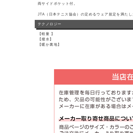
両サイドポケット付。
JTA（日本テニス協会）の定めるウェア規定を満た
テクノロジー
【軽量 】
【撥水】
【暖か裏地】