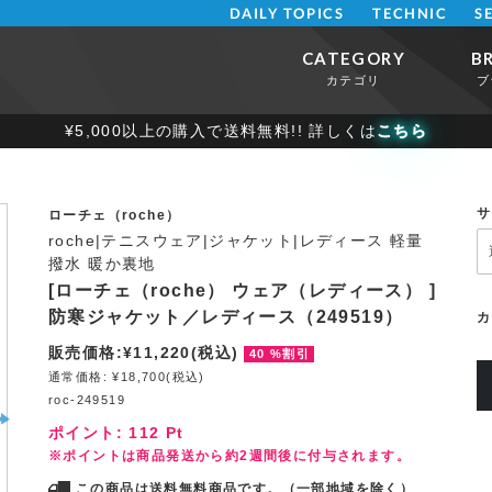
DAILY TOPICS
TECHNIC
S
CATEGORY
B
カテゴリ
ブ
¥5,000以上の購入で送料無料!! 詳しくは
こちら
サ
ローチェ（roche）
roche|テニスウェア|ジャケット|レディース 軽量
撥水 暖か裏地
[ローチェ（roche） ウェア（レディース） ]
防寒ジャケット／レディース（249519）
カ
販売価格:¥11,220(税込)
40 %割引
通常価格: ¥18,700(税込)
roc-249519
ポイント:
112
Pt
※ポイントは商品発送から約2週間後に付与されます。
この商品は送料無料商品です。（一部地域を除く）