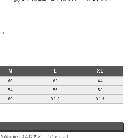
M
L
XL
60
62
64
54
56
58
80
82.3
84.6
地を組み合わせた防寒フードジャケット。