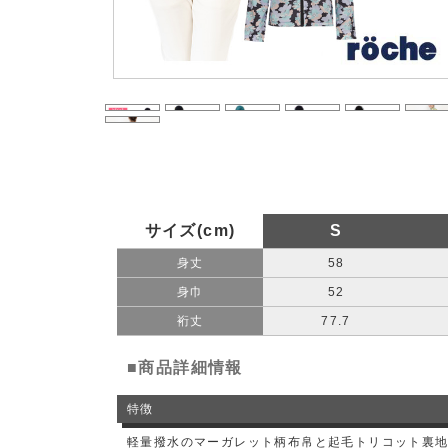
サイズ(cm)
S
身丈
58
身巾
52
裄丈
77.7
■商品詳細情報
特徴
軽量撥水のマーガレット柄布帛と起毛トリコット裏