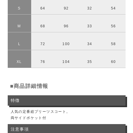
S
64
92
32
54
M
68
96
33
56
L
72
100
34
58
XL
76
104
35
60
■商品詳細情報
特徴
人気の定番総プリーツスコート。
両サイドポケット付
注意事項