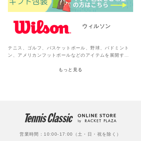
ウィルソン
テニス、ゴルフ、バスケットボール、野球、バドミント
ン、アメリカンフットボールなどのアイテムを展開する
アメリカのブランド。1913年、ウイルソンの前身となる
アシュランド・マニュファクチャリング社時代に精肉業
もっと見る
の副産物(スジや皮)の再利用を考え、ナチュラル・スト
リング(ガット)、外科用縫合糸などを作ったのが始ま
り。フェデラーをはじめ錦織圭、ウイリアムズ姉妹らス
ーパースターが愛用するブランドである。
使用選手：ロジャー・フェデラー(スイス)、セリーナ・
ウイリアムズ(アメリカ)、錦織 圭(ユニクロ)、青山修子
(近藤乳業)、ステファノス・チチパス(ギリシャ)、エマ・
営業時間：10:00-17:00（土・日・祝を除く）
ラドゥカヌ(イギリス)、伊藤竜馬(橋本総業ホールディン