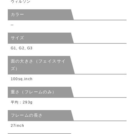
ウィルソン
カラー
─
サイズ
G1, G2, G3
面の大きさ（フェイスサイ
ズ）
100sq.inch
重さ（フレームのみ）
平均：293g
フレームの長さ
27inch