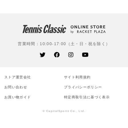
ニファイバー)が使用などスーパースターに愛されるブラ
ンドである。
使用選手：ジョン・イズナー(アメリカ)、パブロ・アン
ドゥハル(スペイン)、今西美晴(EMシステムズ)、上杉海
斗(江崎グリコ)、松田美咲(橋本総業ホールディングス)、
営業時間：10:00-17:00（土・日・祝を除く）
白石光(早稲田大)、阿部宏美(筑波大)、相川真侑花(テニ
スユナイテッド)ほか
ストア運営会社
サイト利⽤規約
お問い合わせ
プライバシーポリシー
お買い物ガイド
特定商取引法に基づく表示
© CapitalSports Co., Ltd.