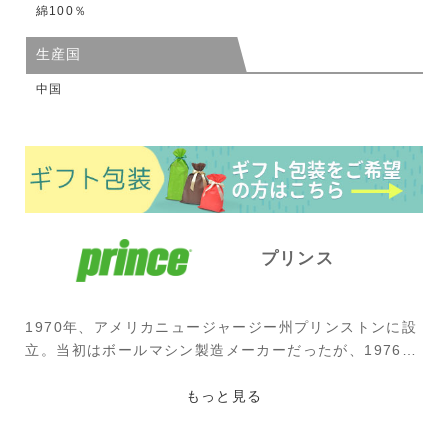
綿100％
生産国
中国
プリンス
1970年、アメリカニュージャージー州プリンストンに設
立。当初はボールマシン製造メーカーだったが、1976年
にハワード・ヘッド氏が買収。オーバーサイズラケット
を考案すると、1978年に名器「グラファイト」を開発。
もっと見る
チャン、アガシらが使うなどテニス界を席巻した。その
後も、シャラポワ、ラフター、シフォンテク(現在はテク