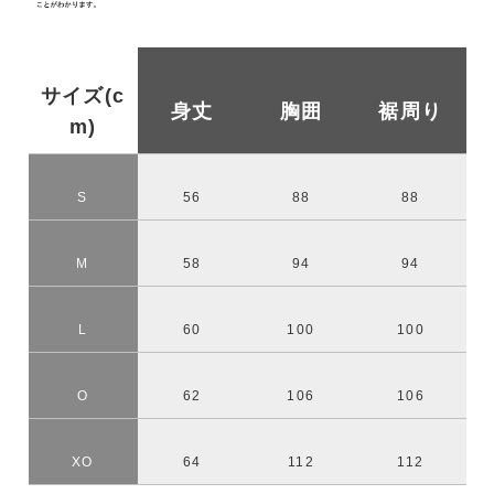
サイズ(c
身丈
胸囲
裾周り
m)
S
56
88
88
M
58
94
94
L
60
100
100
O
62
106
106
XO
64
112
112