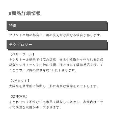
■商品詳細情報
特徴
プリント生地の都合上、柄の見え方が異なる場合があります。
テクノロジー
【ベリークール】
キシリトール効果で-3℃の涼感 樹木や植物から作られる天然
成分キシリトールを生地に採用。汗と接して吸熱反応を起こす
ことでウェア内の温度を約3℃低下させます。
【UVカット】
太陽光を効果的に遮断し、肌に有害な紫線をカットします。
【吸汗速乾】
まとわりつく不快な汗も素早く吸収して乾かし、衣服内はドラ
イで快適な状態がキープされます。