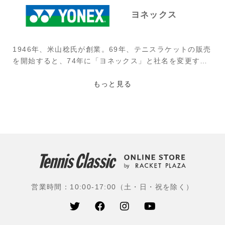
ヨネックス
1946年、米山稔氏が創業。69年、テニスラケットの販売
を開始すると、74年に「ヨネックス」と社名を変更す
る。ビリー・ジーン・キング、マルチナ・ナブラチロワ
など特に女子プロ選手に好まれたラケットだったが、そ
もっと見る
の後、伊達公子、モニカ・セレス、マルチナ・ヒンギ
ス、マルセロ・リオス、レイトン・ヒューイットなど時
代を彩った選手が使用。現在は、世界屈指のラケットブ
ランドとして、男女問わず、多くの選手がツアーで使用
されている。
使用選手：国枝慎吾(ユニクロ)、大坂なおみ(フリー)、西
岡良仁(ミキハウス)、日比野菜緒(ブラス)、柴原瑛菜(橋
営業時間：10:00-17:00（土・日・祝を除く）
本総業ホールディングス)、望月慎太郎(IMG Academ
y)、マクラクラン勉(イカイ)、添田豪(GODAI)、穂積絵
莉(日本住宅ローン)、スタン・ワウリンカ(スイス)、キャ
スパー・ルード(ノルウェー)、アンゲリーク・ケルバー