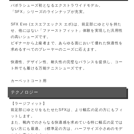
バボラシューズ初となるエクストラワイドモデル。
「SFX」シリーズのラインナップが充実。
SFX Evo (エスエフエックス エボ)は、前足部にゆとりを持た
せ、他にはない「ファーストフィット」体験を実現した汎用性
の高いシューズです。
ビギナーから上級者まで、あらゆる面において優れた快適性を
求めるすべてのプレーヤーのニーズに応えます。
快適性、デザイン性、耐久性の完璧なバランスを提供し、コー
ト外でも履ける万能テニスシューズです。
カーペットコート用
テクノロジー
【ラージフィット】
前足部にゆとりをもたせたSFXは、より幅広の足の方にもフィ
ットします。
また、靴内でのさらなる快適感を求めている特に幅広の足では
ない方にも最適。（標準足の方は、ハーフサイズ小さめのモデ