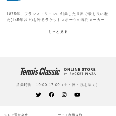
1875年、フランス・リヨンに創業した世界で最も長い歴
史(145年以上)を誇るラケットスポーツの専門メーカー。
創業者ピエール・バボラ氏が世界初のテニス用フレーム
に張るストリング(羊の腸で作られたナチュラル・ガッ
もっと見る
ト)を作ったのが始まり。その後、牛の腸を使用したスト
リングを生み出し、『VSガット』が誕生。1954年には
ナイロン・ストリング(モノフィラメント)を開発。1994
年よりラケットを、2003年よりテニスシューズを発売。
バボラの革新的な技術は、競技レベルを問わずあらゆる
プレーヤーから支持されている。
使用選手：ラファエル・ナダル(スペイン)、カルロス・
営業時間：10:00-17:00（土・日・祝を除く）
アルカラス(スペイン)、フィリックス・オジェ・アリア
シム(カナダ)、ホルガー・ルーネ(デンマーク)、キャメロ
ン・ノリー(イギリス)、ドミニク・ティエム(オーストリ
ア)、カロリーナ・プリシコワ(チェコ)、レイラ・フェル
ナンデス(カナダ)、ガルビネ・ムグルザ(スペイン)、ダニ
ストア運営会社
エル太郎(エイブル)、綿貫陽介(フリー)、今井慎太郎(イ
サイト利⽤規約