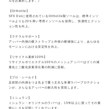
ルをお薦めします。）
【Ortholite】
SFX Evoに使用されているOrtholite製ソールは、標準インソ
ールよりも20％厚い専用インソールを採用し、快適性とクッシ
ョン性を向上。
【ラテラルサポート】
アッパー内側の横ストラップと外側の横補強により、あらゆる
モーションにおける安定性を向上。
【リサイクル素材100%】
リサイクルポリエステル100％のメッシュアッパーはゴミの減
量化と二酸化炭素排出量の削減に貢献。
【プロ・シールド】
足前部の内側をつま先まで覆う丈夫な単層ラバープロテクショ
ンが、さらなるアッパーの耐久性を実現します。
【ミシュラン】
ミシュラン・オリジナルのラバーは、15年以上に渡ってその素
晴らしさを証明してくれています。