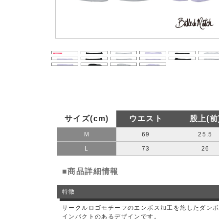
サイズ(cm)
ウエスト
股上(前
M
69
25.5
L
73
26
■商品詳細情報
特徴
サークルロゴモチーフのエンボス加工を施したダン
インパクトのあるデザインです。