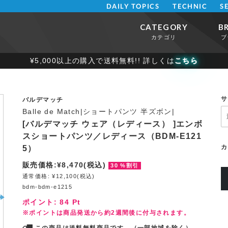
DAILY TOPICS
TECHNIC
S
CATEGORY
B
カテゴリ
ブ
¥5,000以上の購入で送料無料!! 詳しくは
こちら
サ
バルデマッチ
Balle de Match|ショートパンツ 半ズボン|
[バルデマッチ ウェア（レディース） ]エンボ
スショートパンツ／レディース（BDM-E121
カ
5）
販売価格:¥8,470(税込)
30 %割引
通常価格: ¥12,100(税込)
bdm-bdm-e1215
ポイント:
84
Pt
※ポイントは商品発送から約2週間後に付与されます。