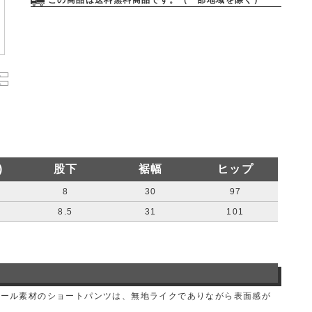
この商品は送料無料商品です。（一部地域を除く）
)
股下
裾幅
ヒップ
8
30
97
8.5
31
101
ボール素材のショートパンツは、無地ライクでありながら表面感が