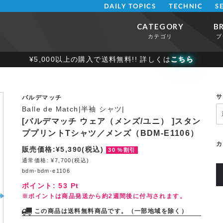
DAILY TOPICS
TECHNIC
S
CATEGORY
B
カテゴリ
ブ
¥5,000以上の購入で送料無料!! 詳しくは
こちら
サ
バルデマッチ
Balle de Match|半袖 シャツ|
[バルデマッチ ウェア（メンズ/ユニ） ]スタン
ププリントTシャツ／メンズ（BDM-E1106）
カ
販売価格:¥5,390(税込)
30 %割引
通常価格: ¥7,700(税込)
bdm-bdm-e1106
ポイント:
53
Pt
※ポイントは商品発送から約2週間後に付与されます。
この商品は送料無料商品です。（一部地域を除く）