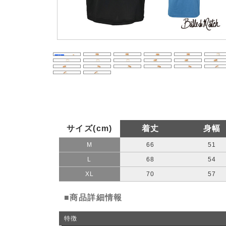
サイズ(cm)
着丈
身幅
M
66
51
L
68
54
XL
70
57
■商品詳細情報
特徴