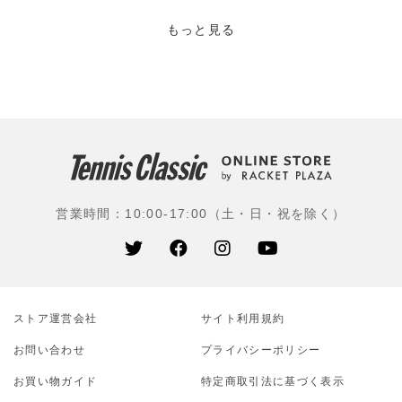
るのが、コート映えするカラーをポイントに用いた大胆
なカラーリング。また、“ローチェ”らしいオリジナルグ
もっと見る
ラフィック(柄)が豊富に展開されている点も魅力。機能
面から素材にこだわりをもたせつつも、レースといった
ファッション素材も活用するなど、細部にわたってデザ
イン性に優れたアイテムを開発している。
営業時間：10:00-17:00（土・日・祝を除く）
ストア運営会社
サイト利⽤規約
お問い合わせ
プライバシーポリシー
お買い物ガイド
特定商取引法に基づく表示