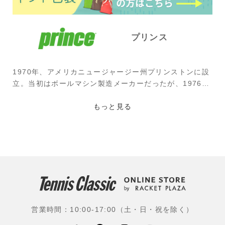
プリンス
1970年、アメリカニュージャージー州プリンストンに設
立。当初はボールマシン製造メーカーだったが、1976年
にハワード・ヘッド氏が買収。オーバーサイズラケット
を考案すると、1978年に名器「グラファイト」を開発。
もっと見る
チャン、アガシらが使うなどテニス界を席巻した。その
後も、シャラポワ、ラフター、シフォンテク(現在はテク
ニファイバー)が使用などスーパースターに愛されるブラ
ンドである。
使用選手：ジョン・イズナー(アメリカ)、パブロ・アン
ドゥハル(スペイン)、今西美晴(EMシステムズ)、上杉海
斗(江崎グリコ)、松田美咲(橋本総業ホールディングス)、
営業時間：10:00-17:00（土・日・祝を除く）
白石光(早稲田大)、阿部宏美(筑波大)、相川真侑花(テニ
スユナイテッド)ほか