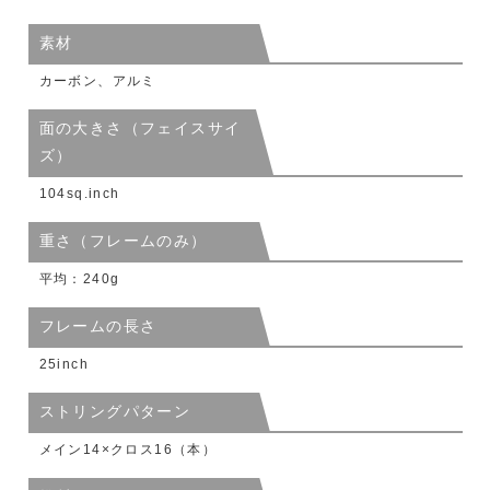
素材
カーボン、アルミ
面の大きさ（フェイスサイ
ズ）
104sq.inch
重さ（フレームのみ）
平均：240g
フレームの長さ
25inch
ストリングパターン
メイン14×クロス16（本）