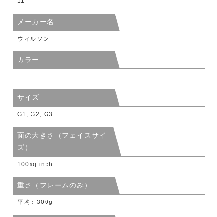
11
メーカー名
ウィルソン
カラー
─
サイズ
G1, G2, G3
面の大きさ（フェイスサイ
ズ）
100sq.inch
重さ（フレームのみ）
平均：300g