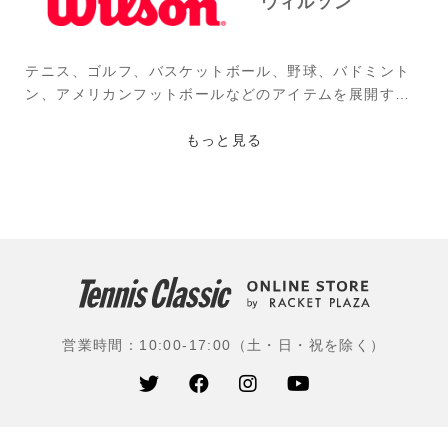
ウィルソン
テニス、ゴルフ、バスケットボール、野球、バドミント
ン、アメリカンフットボールなどのアイテムを展開する
アメリカのブランド。1913年、ウイルソンの前身となる
アシュランド・マニュファクチャリング社時代に精肉業
もっと見る
の副産物(スジや皮)の再利用を考え、ナチュラル・スト
リング(ガット)、外科用縫合糸などを作ったのが始ま
り。フェデラーをはじめ錦織圭、ウイリアムズ姉妹らス
ーパースターが愛用するブランドである。
使用選手：ロジャー・フェデラー(スイス)、セリーナ・
ウイリアムズ(アメリカ)、錦織 圭(ユニクロ)、青山修子
(近藤乳業)、ステファノス・チチパス(ギリシャ)、エマ・
営業時間：10:00-17:00（土・日・祝を除く）
ラドゥカヌ(イギリス)、伊藤竜馬(橋本総業ホールディン
グス)