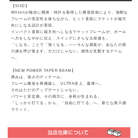
【SI3D】
Wilsonが独自に開発・特許を取得した構造技術により、強靭な
フレームの安定性を保ちながら、ヒット直前にラケットが縦方
向にしなる設計が実現。
インパクト直前に縦方向へしなるラケットフレームが、ボール
へ力をしなやかに伝え、スイングにさらなる加速を。
「しなる」ことで「強くなる」――そんな感覚が、あなたの第
六感を呼び覚ます。力だけじゃない。感性が支配するゲーム
へ。
【NEW POWER TAPER BEAM】
厚みは、強さのディテール。
フレーム構造を再構築し、ULTRA史上、最厚へ。
それはただのアップデートじゃない。
パワーと安定感、その両方に、余裕が生まれる。
「しっかり打てる」から、「自由に打てる」へ、新たな第六感
ラケット。