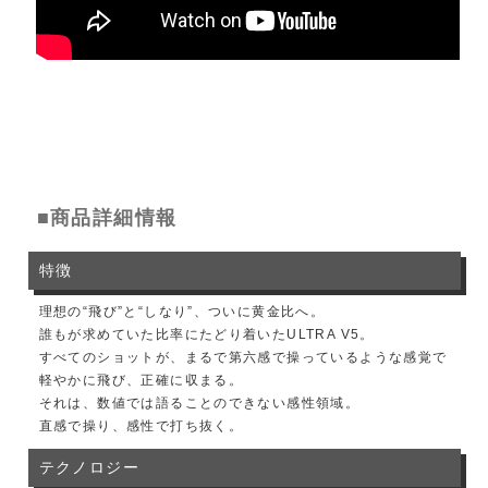
■商品詳細情報
特徴
理想の“飛び”と“しなり”、ついに黄金比へ。
誰もが求めていた比率にたどり着いたULTRA V5。
すべてのショットが、まるで第六感で操っているような感覚で
軽やかに飛び、正確に収まる。
それは、数値では語ることのできない感性領域。
直感で操り、感性で打ち抜く。
テクノロジー