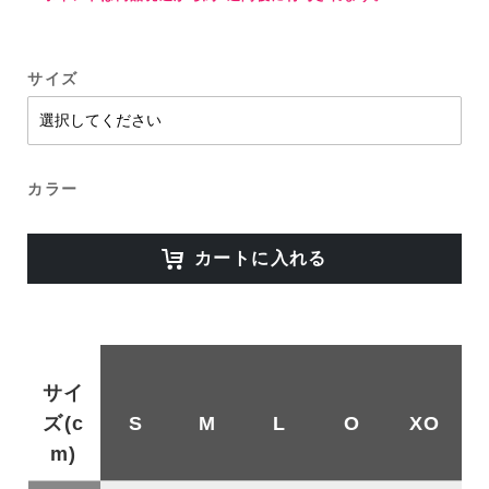
サイズ
カラー
カートに入れる
サイ
ズ(c
S
M
L
O
XO
m)