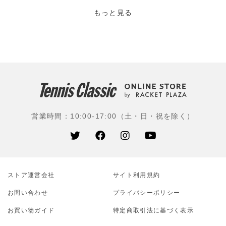
しているストリング(ガット)の種類は、ラケットスポー
ツメーカーの中では最も多い。また、1960年代からラケ
もっと見る
ットも製造。テニスだけではなくバドミントンのラケッ
ト用ガットも作っており、さらに自動車や家電分野では
特殊な縫糸やモーター結束糸などが、建築・ファッショ
ン・農業分野では特殊縫糸・縫糸や特殊用途の糸が用い
られている。
使用選手：日比万葉(グラムスリー)、今村昌倫(JCRファ
ーマ)、上杉海斗(江崎グリコ)ほか
営業時間：10:00-17:00（土・日・祝を除く）
ストア運営会社
サイト利⽤規約
お問い合わせ
プライバシーポリシー
お買い物ガイド
特定商取引法に基づく表示