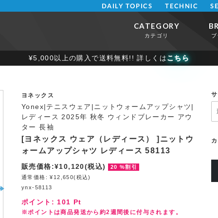
DAILY TOPICS
TECHNIC
S
CATEGORY
B
カテゴリ
ブ
¥5,000以上の購入で送料無料!! 詳しくは
こちら
サ
ヨネックス
Yonex|テニスウェア|ニットウォームアップシャツ|
レディース 2025年 秋冬 ウィンドブレーカー アウ
ター 長袖
[ヨネックス ウェア（レディース） ]ニットウ
カ
ォームアップシャツ レディース 58113
販売価格:¥10,120(税込)
20 %割引
通常価格: ¥12,650(税込)
ynx-58113
ポイント:
101
Pt
※ポイントは商品発送から約2週間後に付与されます。