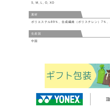
S, M, L, O, XO
素材
ポリエステル89％、合成繊維（ポリスチレン）7％、
生産国
中国