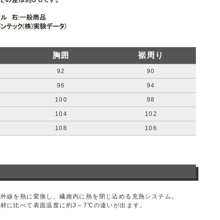
胸囲
裾周り
92
90
96
94
100
98
104
102
108
106
赤外線を熱に変換し、繊維内に熱を閉じ込める充熱システム。
材に比べて表面温度に約3～7℃の違いが出ます。