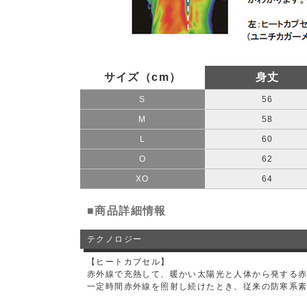
サイズ（cm）
身丈
S
56
M
58
L
60
O
62
XO
64
■商品詳細情報
テクノロジー
【ヒートカプセル】
赤外線で充熱して、暖かい太陽光と人体から発する
一定時間赤外線を照射し続けたとき、従来の防寒系素