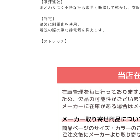
【吸汗速乾】
まとわりつく不快な汗も素早く吸収して乾かし、衣
【制電】
縫製に制電糸を使用。
着脱の際の嫌な静電気を抑えます。
【ストレッチ】