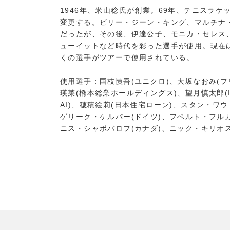
1946年、米山稔氏が創業。69年、テニスラ
変更する。ビリー・ジーン・キング、マルチナ
だったが、その後、伊達公子、モニカ・セレス
ューイットなど時代を彩った選手が使用。現在
くの選手がツアーで使用されている。
使用選手：国枝慎吾(ユニクロ)、大坂なおみ(フ
瑛菜(橋本総業ホールディングス)、望月慎太郎(IM
AI)、穂積絵莉(日本住宅ローン)、スタン・ワ
ゲリーク・ケルバー(ドイツ)、フベルト・フルカ
ニス・シャポバロフ(カナダ)、ニック・キリオス