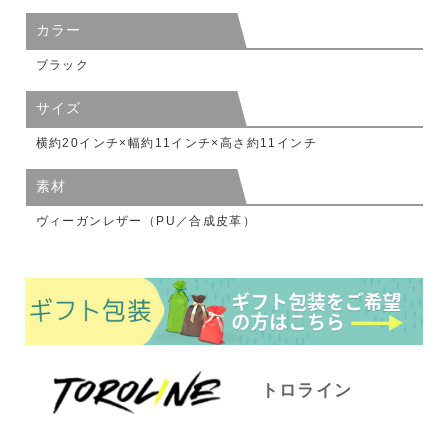
カラー
ブラック
サイズ
横約20インチ×幅約11インチ×高さ約11インチ
素材
ヴィーガンレザー（PU／合成皮革）
トロライン