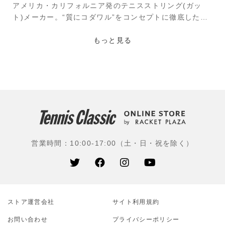
アメリカ・カリフォルニア発のテニスストリング(ガッ
ト)メーカー。“質にコダワル”をコンセプトに徹底した商
品開発で、ポリエステルでも手に負担の少ない打球感を
追求し、手頃な価格で商品を提供することを掲げてい
もっと見る
る。中でも、細いゲージ(太さ)のストリングを数多く発
売しており、モデル名には『キャビア(CAVIAR)』、『ス
ーパートロ(SUPERTORO)』、『ワサビ(WASABI)』な
ど美味しそうな名前がつけられているのも特徴。
営業時間：10:00-17:00（土・日・祝を除く）
ストア運営会社
サイト利⽤規約
お問い合わせ
プライバシーポリシー