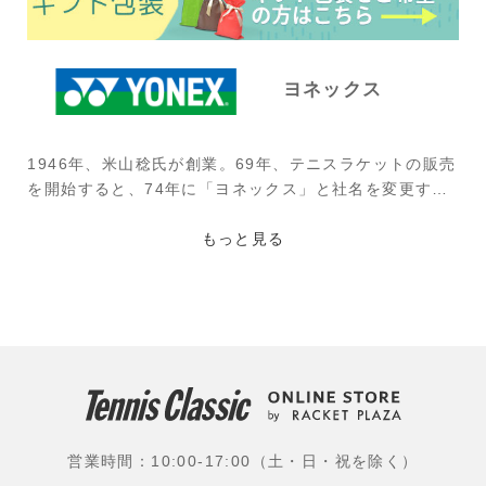
ヨネックス
1946年、米山稔氏が創業。69年、テニスラケットの販売
を開始すると、74年に「ヨネックス」と社名を変更す
る。ビリー・ジーン・キング、マルチナ・ナブラチロワ
など特に女子プロ選手に好まれたラケットだったが、そ
もっと見る
の後、伊達公子、モニカ・セレス、マルチナ・ヒンギ
ス、マルセロ・リオス、レイトン・ヒューイットなど時
代を彩った選手が使用。現在は、世界屈指のラケットブ
ランドとして、男女問わず、多くの選手がツアーで使用
されている。
使用選手：国枝慎吾(ユニクロ)、大坂なおみ(フリー)、西
岡良仁(ミキハウス)、日比野菜緒(ブラス)、柴原瑛菜(橋
営業時間：10:00-17:00（土・日・祝を除く）
本総業ホールディングス)、望月慎太郎(IMG Academ