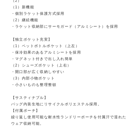
（2）
（1）新機能
・個別ラケット保護方式採用
（2）継続機能
・ラケット収納部にサーモガード（アルミシート）を採用
【独立ポケット充実】
（1）ペットボトルポケット（上左）
・保冷効果のあるアルミシートを採用
・マグネット付きで出し入れ簡単
（2）シューズポケット（上右）
・開口部が広く収納しやすい
（3）内部小物ポケット
・小さいものも整理整頓
【サスティナブル】
バッグ内装生地にリサイクルポリエステル採用。
【付属ポーチ】
繰り返し使用可能な耐水性ランドリーポーチを付属汗で濡れた
ウェア収納可能。