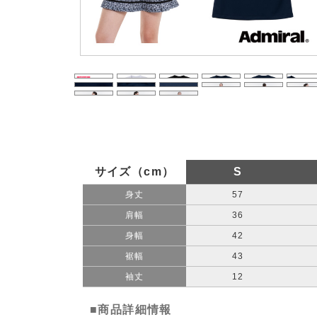
サイズ（cm）
S
身丈
57
肩幅
36
身幅
42
裾幅
43
袖丈
12
■商品詳細情報