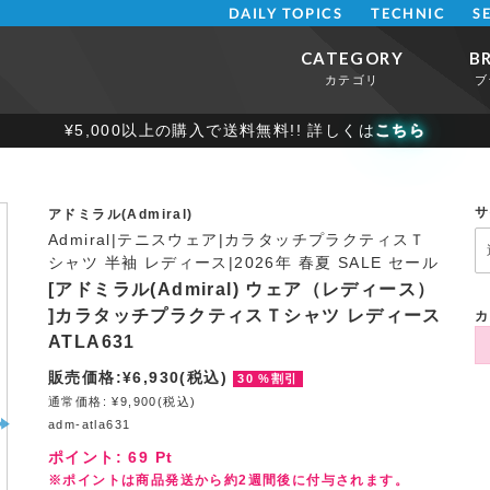
DAILY TOPICS
TECHNIC
S
CATEGORY
B
カテゴリ
ブ
¥5,000以上の購入で送料無料!! 詳しくは
こちら
サ
アドミラル(Admiral)
Admiral|テニスウェア|カラタッチプラクティスＴ
シャツ 半袖 レディース|2026年 春夏 SALE セール
[アドミラル(Admiral) ウェア（レディース）
]カラタッチプラクティスＴシャツ レディース
カ
ATLA631
販売価格:¥6,930(税込)
30 %割引
通常価格: ¥9,900(税込)
adm-atla631
ポイント:
69
Pt
※ポイントは商品発送から約2週間後に付与されます。