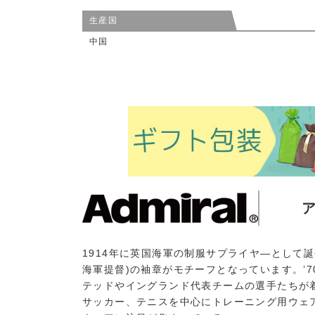
生産国
中国
1914年に英国海軍の制服サプライヤ―として誕
海軍提督)の袖章がモチーフとなっています。’
テッドやイングランド代表チームの選手たちが
サッカー、テニスを中心にトレーニング用ウェ