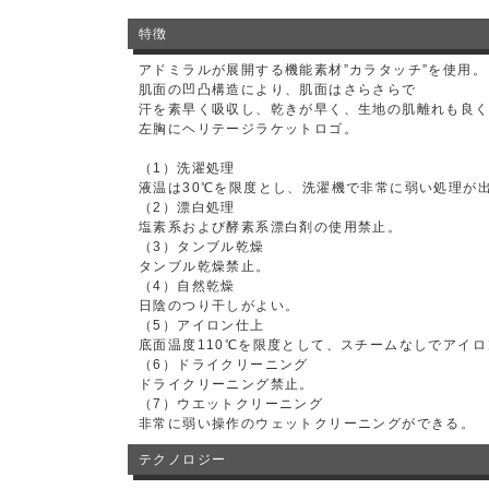
特徴
アドミラルが展開する機能素材”カラタッチ”を使用。
肌面の凹凸構造により、肌面はさらさらで
汗を素早く吸収し、乾きが早く、生地の肌離れも良
左胸にヘリテージラケットロゴ。
（1）洗濯処理
液温は30℃を限度とし、洗濯機で非常に弱い処理が
（2）漂白処理
塩素系および酵素系漂白剤の使用禁止。
（3）タンブル乾燥
タンブル乾燥禁止。
（4）自然乾燥
日陰のつり干しがよい。
（5）アイロン仕上
底面温度110℃を限度として、スチームなしでアイ
（6）ドライクリーニング
ドライクリーニング禁止。
（7）ウエットクリーニング
非常に弱い操作のウェットクリーニングができる。
テクノロジー