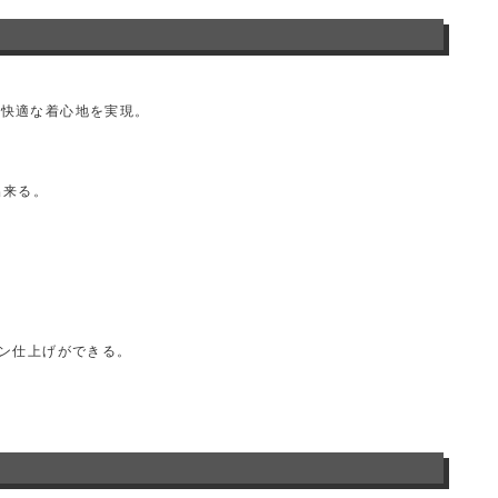
く快適な着心地を実現。
出来る。
ロン仕上げができる。