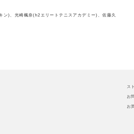
キン)、光崎楓奈(h2エリートテニスアカデミー)、佐藤久
ス
お
お