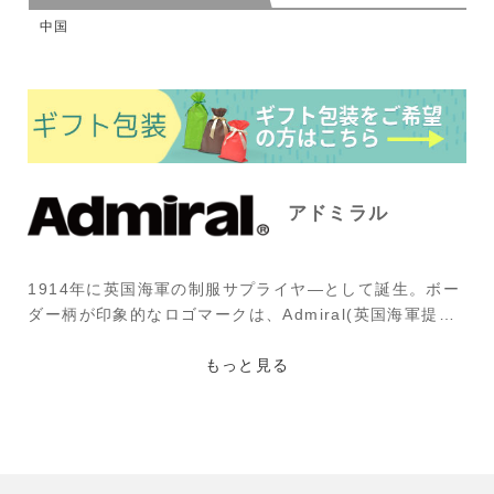
中国
アドミラル
1914年に英国海軍の制服サプライヤ―として誕生。ボー
ダー柄が印象的なロゴマークは、Admiral(英国海軍提督)
の袖章がモチーフとなっています。’70年代、英国名門サ
ッカークラブのマンチェスターユナイテッドやイングラ
もっと見る
ンド代表チームの選手たちが着用し、世界へその名が広
まった。現在日本ではゴルフ、サッカー、テニスを中心
にトレーニング用ウェアが展開されており、その機能性
とデザイン性が両立したウェアに注目が集まっている。