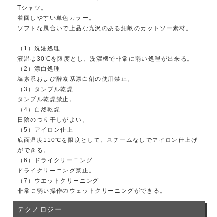
Tシャツ。
着回しやすい単色カラー。
ソフトな風合いで上品な光沢のある細畝のカットソー素材。
（1）洗濯処理
液温は30℃を限度とし、洗濯機で非常に弱い処理が出来る。
（2）漂白処理
塩素系および酵素系漂白剤の使用禁止。
（3）タンブル乾燥
タンブル乾燥禁止。
（4）自然乾燥
日陰のつり干しがよい。
（5）アイロン仕上
底面温度110℃を限度として、スチームなしでアイロン仕上げ
ができる。
（6）ドライクリーニング
ドライクリーニング禁止。
（7）ウエットクリーニング
非常に弱い操作のウェットクリーニングができる。
テクノロジー