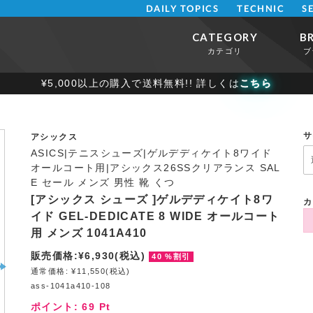
DAILY TOPICS
TECHNIC
S
CATEGORY
B
カテゴリ
ブ
¥5,000以上の購入で送料無料!! 詳しくは
こちら
サ
アシックス
ASICS|テニスシューズ|ゲルデディケイト8ワイド
オールコート用|アシックス26SSクリアランス SAL
E セール メンズ 男性 靴 くつ
[アシックス シューズ ]ゲルデディケイト8ワ
カ
イド GEL-DEDICATE 8 WIDE オールコート
用 メンズ 1041A410
販売価格:¥6,930(税込)
40 %割引
通常価格: ¥11,550(税込)
ass-1041a410-108
ポイント:
69
Pt