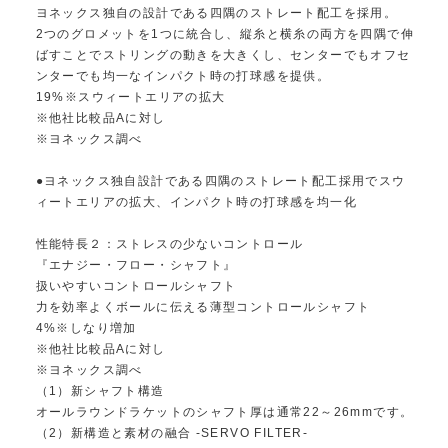
ヨネックス独自の設計である四隅のストレート配工を採用。
2つのグロメットを1つに統合し、縦糸と横糸の両方を四隅で伸
ばすことでストリングの動きを大きくし、センターでもオフセ
ンターでも均一なインパクト時の打球感を提供。
19%※スウィートエリアの拡大
※他社比較品Aに対し
※ヨネックス調べ
●ヨネックス独自設計である四隅のストレート配工採用でスウ
ィートエリアの拡大、インパクト時の打球感を均一化
性能特長２：ストレスの少ないコントロール
『エナジー・フロー・シャフト』
扱いやすいコントロールシャフト
力を効率よくボールに伝える薄型コントロールシャフト
4%※しなり増加
※他社比較品Aに対し
※ヨネックス調べ
（1）新シャフト構造
オールラウンドラケットのシャフト厚は通常22～26mmです。
（2）新構造と素材の融合 -SERVO FILTER-