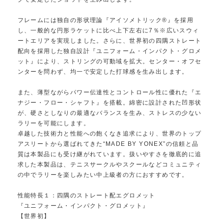
フレームには独自の形状理論『アイソメトリック®』を採用
し、一般的な円形ラケットに比べ上下左右に7％※広いスウィ
ートエリアを実現しました。さらに、世界初の四隅ストレート
配向を採用した独自設計『ユニフォーム・インパクト・グロメ
ット』により、ストリングの可動域を拡大。センター・オフセ
ンターを問わず、均一で安定した打球感を生み出します。
また、薄型ながらパワー伝達性とコントロール性に優れた『エ
ナジー・フロー・シャフト』を搭載。綿密に設計された凹形状
が、硬さとしなりの最適なバランスを生み、ストレスの少ない
ラリーを可能にします。
卓越した技術力と性能への飽くなき追求により、世界のトップ
アスリートから選ばれてきた“MADE BY YONEX”の信頼と品
質は本製品にも受け継がれています。扱いやすさを徹底的に追
求した本製品は、テニスサークルやスクールなどコミュニティ
の中でラリーを楽しみたい中上級者の方におすすめです。
性能特長１：四隅のストレート配エグロメット
『ユニフォーム・インパクト・グロメット』
【世界初】