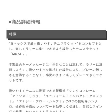
■商品詳細情報
特徴
“ヨネックスで最も扱いやすいテニスラケット”をコンセプトと
し、楽しくラリーに集中できるよう設計したテニスラケット
『MUSE』。
本製品のキーメッセージは「余計なことは忘れて、ラリーに没
頭しよう」。扱いやすさを追求した設計により、プレーの難し
さを意識することなく、感覚のままに楽しくプレーできるラケ
ットです。
扱いやすくテニスに没頭できる新構造「シンクロフレーム」
『アイソメトリック』『ユニフォーム・インパクト・グロメッ
ト』『エナジー・フロー・シャフト』の3つの技術をシンク
ロ。操作性を高めつつパワーを効率よく伝達し、自然なスイン
グで安定したショットを生み出します。