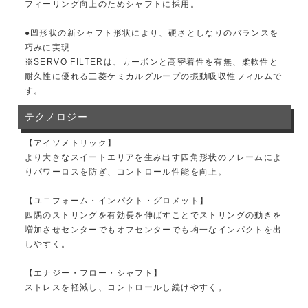
フィーリング向上のためシャフトに採用。
●凹形状の新シャフト形状により、硬さとしなりのバランスを
巧みに実現
※SERVO FILTERは、カーボンと高密着性を有無、柔軟性と
耐久性に優れる三菱ケミカルグループの振動吸収性フィルムで
す。
テクノロジー
【アイソメトリック】
より大きなスイートエリアを生み出す四角形状のフレームによ
りパワーロスを防ぎ、コントロール性能を向上。
【ユニフォーム・インパクト・グロメット】
四隅のストリングを有効長を伸ばすことでストリングの動きを
増加させセンターでもオフセンターでも均一なインパクトを出
しやすく。
【エナジー・フロー・シャフト】
ストレスを軽減し、コントロールし続けやすく。