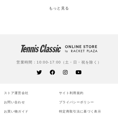
る。ビリー・ジーン・キング、マルチナ・ナブラチロワ
など特に女子プロ選手に好まれたラケットだったが、そ
もっと見る
の後、伊達公子、モニカ・セレス、マルチナ・ヒンギ
ス、マルセロ・リオス、レイトン・ヒューイットなど時
代を彩った選手が使用。現在は、世界屈指のラケットブ
ランドとして、男女問わず、多くの選手がツアーで使用
されている。
使用選手：国枝慎吾(ユニクロ)、大坂なおみ(フリー)、西
岡良仁(ミキハウス)、日比野菜緒(ブラス)、柴原瑛菜(橋
営業時間：10:00-17:00（土・日・祝を除く）
本総業ホールディングス)、望月慎太郎(IMG Academ
y)、マクラクラン勉(イカイ)、添田豪(GODAI)、穂積絵
莉(日本住宅ローン)、スタン・ワウリンカ(スイス)、キャ
スパー・ルード(ノルウェー)、アンゲリーク・ケルバー
(ドイツ)、フベルト・フルカチュ(ポーランド)、ベリン
ストア運営会社
ダ・ベンチッチ(スイス)、デニス・シャポバロフ(カナ
サイト利⽤規約
ダ)、ニック・キリオス(オーストラリア)ほか
お問い合わせ
プライバシーポリシー
お買い物ガイド
特定商取引法に基づく表示