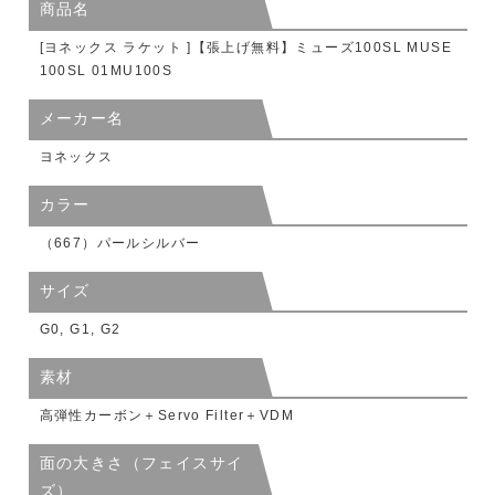
商品名
[ヨネックス ラケット ]【張上げ無料】ミューズ100SL MUSE
100SL 01MU100S
メーカー名
ヨネックス
カラー
（667）パールシルバー
サイズ
G0, G1, G2
素材
高弾性カーボン＋Servo Filter＋VDM
面の大きさ（フェイスサイ
ズ）