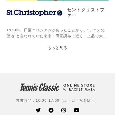
セントクリストフ
ァー
1979年、田園コロシアムがあったことから、“テニスの
聖地”と言われていた東京・田園調布に近く、上品で大人
な街として栄える“自由が丘”で斬新な都市型テニスブラ
ンドとして誕生。そのコンセプトは現在まで変わること
もっと見る
なく、上質でハイセンスなテニスルックを提案し続けて
いるブランドである。中でもチェック柄やトリコロール
カラーを用いたデザインが同ブランドの特徴で、ジュニ
アから大人まで幅広く人気がある。
使用選手：石井さやか(HSS)
営業時間：10:00-17:00（土・日・祝を除く）