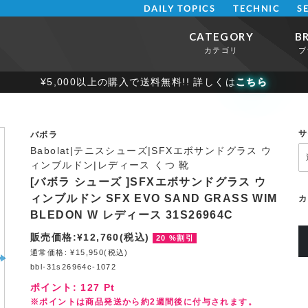
DAILY TOPICS
TECHNIC
S
CATEGORY
B
カテゴリ
ブ
¥5,000以上の購入で送料無料!! 詳しくは
こちら
サ
バボラ
Babolat|テニスシューズ|SFXエボサンドグラス ウ
ィンブルドン|レディース くつ 靴
[バボラ シューズ ]SFXエボサンドグラス ウ
ィンブルドン SFX EVO SAND GRASS WIM
カ
BLEDON W レディース 31S26964C
販売価格:¥12,760(税込)
20 %割引
通常価格: ¥15,950(税込)
bbl-31s26964c-1072
ポイント:
127
Pt
※ポイントは商品発送から約2週間後に付与されます。