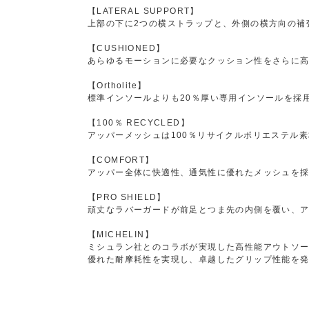
【LATERAL SUPPORT】
上部の下に2つの横ストラップと、外側の横方向の補
【CUSHIONED】
あらゆるモーションに必要なクッション性をさらに高
【Ortholite】
標準インソールよりも20％厚い専用インソールを採
【100％ RECYCLED】
アッパーメッシュは100％リサイクルポリエステル
【COMFORT】
アッパー全体に快適性、通気性に優れたメッシュを
【PRO SHIELD】
頑丈なラバーガードが前足とつま先の内側を覆い、
【MICHELIN】
ミシュラン社とのコラボが実現した高性能アウトソ
優れた耐摩耗性を実現し、卓越したグリップ性能を