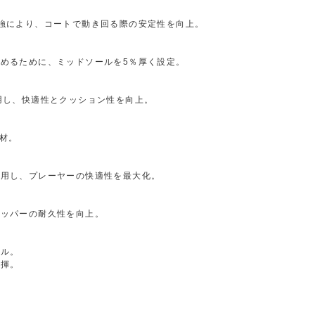
強により、コートで動き回る際の安定性を向上。
めるために、ミッドソールを5％厚く設定。
用し、快適性とクッション性を向上。
素材。
採用し、プレーヤーの快適性を最大化。
アッパーの耐久性を向上。
ール。
発揮。